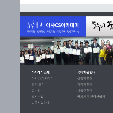
아카데미소개
국비지원안내
아샤CS아카데미
실업자훈련
연혁/조직
재직자훈련
교수진
사업주훈련
오시는길
국가기관 전략산업직
교육시설안내