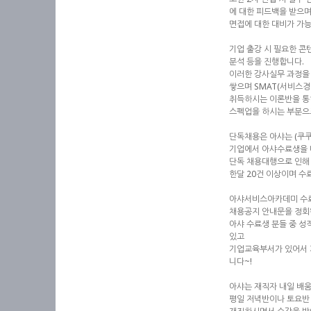
에 대한 피드백을 받으
면접에 대한 대비가 가
기업 출강 시 필요한 
분석 등을 진행합니다.
이러한 강사실무 과정을
쌓으며 SMAT(서비스경
취득하시는 이론반을 통
스펙업을 하시는 부분으
단독채용은 아샤는 (쿠쿠
기업에서 아샤수료생을
단독 채용대행으로 인해
한달 20건 이상이며 
아샤서비스아카데미 수료
채용공지 안내문을 정회
아샤 수료생 분들 중 
있고
기업교육부서가 있어서 
니다~!
아샤는 재직자 내일 배
평일 저녁반이나 토요반