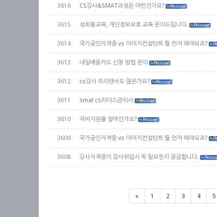
3616
CS강사&SMAT과정은 어떤건가요?
3615
성희롱교육, 개인정보보호 교육 문의드립니다.
3614
국가공인자격증 vs 이미지컨설턴트 뭘 먼저 해야되죠?
3613
내일배움카드 신청 방법 문의
3612
cs강사 프리랜서도 많은가요?
3611
smat cs리더스관리사
3610
국비지원율 얼마인가요?
3609
국가공인자격증 vs 이미지컨설턴트 뭘 먼저 해야되죠?
3608
강사자격증이 강사취업시 꼭 필요한지 궁금합니다.
«
1
2
3
4
5