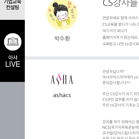
CS강사를
안녕하세요 현재 서비스
CS교육을 받다가 나도 
여기저기 보다가
박수환
홈페이지까지 왔는데요.
교육받고 나면 cs강사로
안녕하십니까?
아샤서비스아카데미 cs
문의감사합니다^^
ashacs
우선 CS강사가 되기 위
CS관련 업무를 하지 
우선 cs강사의 기초는 
강의를 하기 위해서는 
NCS(국가직무표준능력
교수법/강의스킬/스피치
또한 2차 면접 시 필수