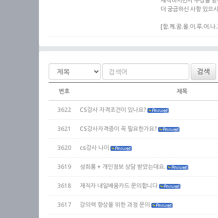
재직하시면서 수강을 받
더 궁금하신 사항 있으시면
[함.께.꿈.을.이.루.어.나.
검색
번호
제목
3622
CS강사 자격조건이 있나요?
3621
CS강사자격증이 꼭 필요한가요?
3620
cs강사 나이
3619
성희롱 + 개인정보 상담 받았는데요.
3618
재직자 내일배움카드 문의합니다
3617
강의력 향상을 위한 과정 문의