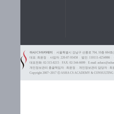
아샤 CS아카데미
서울특별시 강남구 선릉로 704, 10층 684호
|
대표: 최윤정
사업자: 220-87-93458
법인: 110111-4254986
|
|
|
대표전화: 02-515-8215
FAX: 02-544-6699
E-mail: ashacs@ash
|
|
개인정보관리 총괄책임자 : 최윤정
개인정보관리 담당자 : 최
|
Copyright 2007~2017 ⓒ ASHA CS ACADEMY & CONSULTING All 