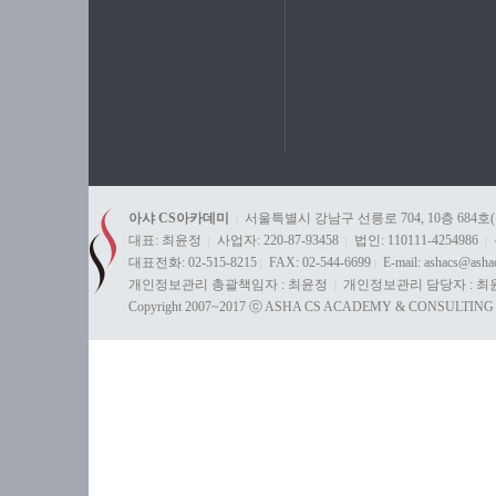
아샤 CS아카데미
서울특별시 강남구 선릉로 704, 10층 684호
|
대표: 최윤정
사업자: 220-87-93458
법인: 110111-4254986
|
|
|
대표전화: 02-515-8215
FAX: 02-544-6699
E-mail: ashacs@ash
|
|
개인정보관리 총괄책임자 : 최윤정
개인정보관리 담당자 : 최
|
Copyright 2007~2017 ⓒ ASHA CS ACADEMY & CONSULTING All 