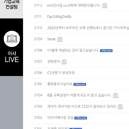
3712
ncs인사및 cs교육에 대해문의합니다.
3711
DyrZdVgZmEb
3710
2022년부터 오프라인 교육 진행되오니 잠시만 기다려주십
3709
Smat
3708
11월에 개설되는 강의 알고싶습니다.
3707
전화문의
3706
CS전문가 양성과정
3705
통화좀하고싶어요
3704
8월 교육일정이 어떻게 되는지 알고 싶습니다.
3703
재직자 국비지원 카드로 CS강사 알아보고 있어요
3702
이미지메이킹 과정
3701
자격증 차이점?