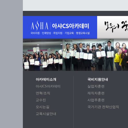
아카데미소개
국비지원안내
아샤CS아카데미
실업자훈련
연혁/조직
재직자훈련
교수진
사업주훈련
오시는길
국가기관 전략산업직
교육시설안내