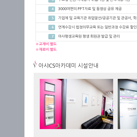
3000여편의 PPT자료 및 동영상 공유 제공
4
기업체 및 교육기관 취업알선/공공기관 및 관공서, 학
5
연계수강시 법정의무교육 또는 일반과정 수강료 할인
6
아샤평생교육원 평생 회원권 발급 및 관리
7
※교재비 별도
※재료비 별도
아샤CS아카데미 시설안내