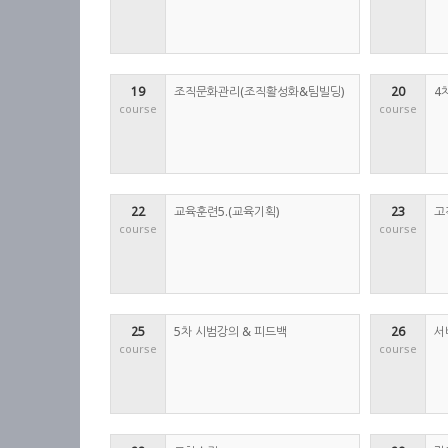
19
조직문화관리(조직활성화&팀빌딩)
20
4
course
course
22
교육훈련5.(교육기획)
23
고
course
course
25
5차 시범강의 & 피드백
26
서
course
course