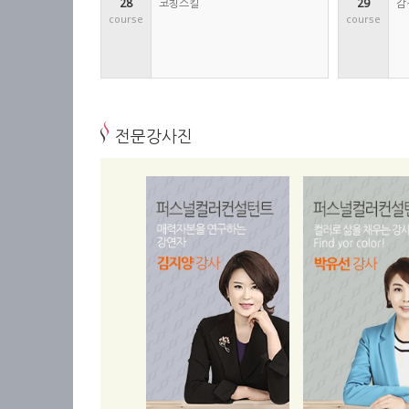
28
코칭스킬
29
감
course
course
전문강사진