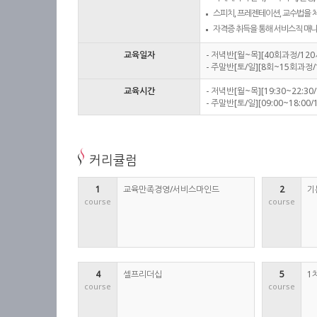
스피치, 프레젠테이션, 교수법을 
자격증 취득을 통해 서비스직 매니
교육일자
- 저녁반[월~목][40회과정/12
- 주말반[토/일][8회~15회과정/
교육시간
- 저녁반[월~목][19:30~22:3
- 주말반[토/일][09:00~18:00
커리큘럼
1
교육만족경영/서비스마인드
2
기
course
course
4
셀프리더십
5
1
course
course