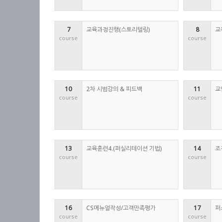
7
교육과정진행(스토리텔링)
8
교
course
course
10
2차 시범강의 & 피드백
11
교
course
course
13
교육훈련4.(퍼실리테이션 기법)
14
조
course
course
16
CS메뉴얼작성/고객만족평가
17
퍼
course
course