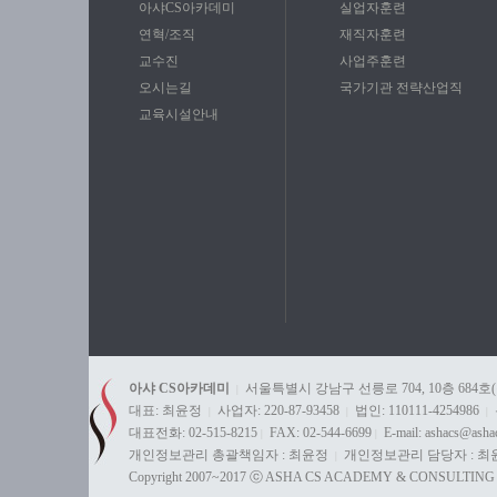
아샤CS아카데미
실업자훈련
연혁/조직
재직자훈련
교수진
사업주훈련
오시는길
국가기관 전략산업직
교육시설안내
아샤 CS아카데미
서울특별시 강남구 선릉로 704, 10층 684호
|
대표: 최윤정
사업자: 220-87-93458
법인: 110111-4254986
|
|
|
대표전화: 02-515-8215
FAX: 02-544-6699
E-mail: ashacs@ash
|
|
개인정보관리 총괄책임자 : 최윤정
개인정보관리 담당자 : 최
|
Copyright 2007~2017 ⓒ ASHA CS ACADEMY & CONSULTING All 