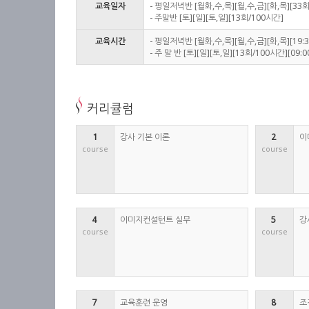
교육일자
- 평일저녁반 [월화,수,목][월,수,금][화,목][33
- 주말반 [토][일][토,일][13회/100시간]
교육시간
- 평일저녁반 [월화,수,목][월,수,금][화,목][19:3
- 주 말 반 [토][일][토,일][13회/100시간][09:0
커리큘럼
1
강사 기본 이론
2 
이
course
course
4 
이미지컨설턴트 실무
5 
강
course
course
7 
교육훈련 운영
8 
조