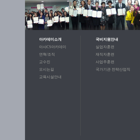
아카데미소개
국비지원안내
아샤CS아카데미
실업자훈련
연혁/조직
재직자훈련
교수진
사업주훈련
오시는길
국가기관 전략산업직
교육시설안내