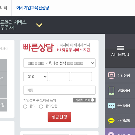
니티
아샤기업교육컨설팅
양성과정
과정
개인정보 수집,이용 동의
과정
동의
동의안함