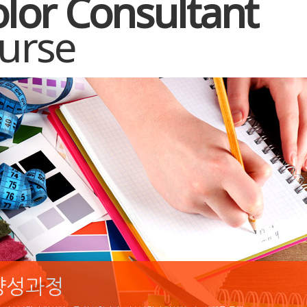
lor Consultant
ourse
양성과정