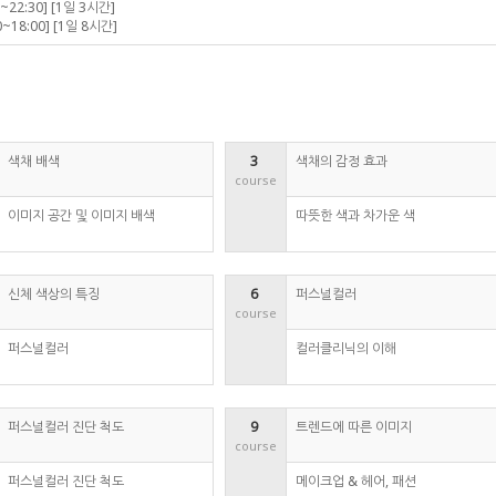
~22:30] [1일 3시간]
~18:00] [1일 8시간]
색채 배색
3 
색채의 감정 효과
course
이미지 공간 및 이미지 배색
따뜻한 색과 차가운 색
신체 색상의 특징
6 
퍼스널컬러
course
퍼스널컬러
컬러클리닉의 이해
퍼스널컬러 진단 척도
9 
트렌드에 따른 이미지
course
퍼스널컬러 진단 척도
메이크업 & 헤어, 패션