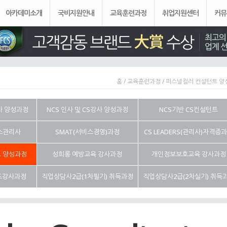
아카데미소개
국비지원안내
교육훈련과정
취업지원센터
커뮤
홈 / 교육훈련과정 / 퍼스널컬러 컨설턴트 
사 양성과정
NCS 인사 및 CS강사 양성과정
NCS기반 CS컨설턴트
더스관리사
SMAT(서비스경영)과정
CS LEADERS(관리사)자격증
 양성과정
성희롱 예방교육 강사과정
개인정보보호교육 강사과정
도강사과정
직업상담사2급(1차필기) 취득과정
직업상담사2급(2차실기) 취득