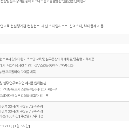
컨설팅 실무 강의를 통해 비즈니스 컬러를 활용한 연출법을 습득한다.
기업교육 컨설팅기관 컨설턴트, 패션 스타일리스트, 샵마스터, 뷰티플래너 등
턴트로서 갖춰야할 기초소양 교육 및 실무중심의 체계화 된 맞춤형 교육제공
에서 바로 적용시킬 수 있는 실무스킬을 통한 직무역량 강화
한 포트폴리오, 자격증 취득
팅 실무 업무로 취업·이직을 원하는 분
러 컨설턴트로서 스킬을 향상시키고자 하는 분
법에 대한 실무 강의를 하고자 하는 분
일과정/100시간] 주5일 / 3주과정
일과정/100시간] 주5일 / 7주과정
과정/100시간] 주2일 / 7주과정
~17:00] [1일 6시간]