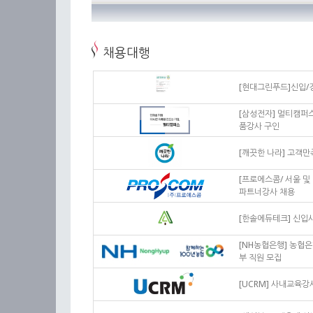
채용대행
[현대그린푸드]신입/
[삼성전자] 멀티캠퍼
품강사 구인
[깨끗한 나라] 고객
[프로에스콤/ 서울 및 
파트너강사 채용
[한솔에듀테크] 신
[NH농협은행] 농협
부 직원 모집
[UCRM] 사내교육강