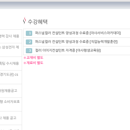
수강혜택
퍼스널컬러 컨설턴트 양성과정 수료증 [아샤서비스아카데미]
1
경력 강사 채용
퍼스널컬러 컨설턴트 양성과정 수료증 [직업능력개발훈련]
2
스 삼성전자 제
컬러 이미지컨설턴트 자격증 [아샤평생교육원]
3
※교재비 별도
※재료비 별도
만족팀 수시채용
경기도권] cs
입사원채용공고
은행 소비자보호
사 채용 공고