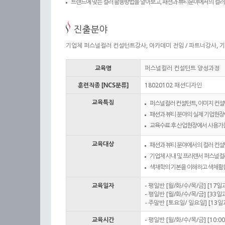
트랜드에 맞는 컬러 활용방법을 알아보고, 패션과 뷰티분야에서의 컬러 
진출분야
기업체 퍼스널컬러 컨설턴트강사, 아카데미 전임 / 파트너강사, 
교육명
퍼스널컬러 컨설턴트 양성과정
훈련직종 [NCS분류]
18020102 패션디자인
교육특징
퍼스널컬러 컨설턴트, 이미지 컨설
패션과 뷰티 분야의 실제 기업현장
교육수료 후 산업현장에서 사용가능
교육대상
패션과 뷰티 분야에서의 컬러 컨설
기업체 사내 및 프리랜서 퍼스널컬
색채학의 기본을 이해하고 색채활용
교육일자
- 평일반 [월/화/수/목/금] [17
- 평일반 [월/화/수/목/금] [33
- 주말반 [토요일/ 일요일] [13일
교육시간
- 평일반 [월/화/수/목/금] [10:00