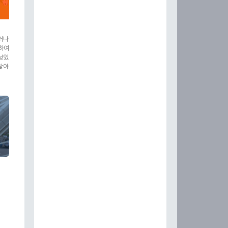
러나
유하여
성있
찾아