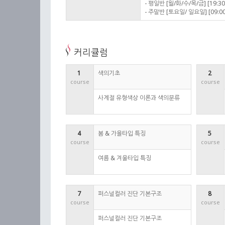
- 평일반 [월/화/수/목/금] [19:30
- 주말반 [토요일/ 일요일] [09:00
커리큘럼
1 
색의기초
2 
course
course
사계절 유형색상 이론과 색의분류
4 
봄 & 가을타입 특징
5 
course
course
여름 & 겨울타입 특징
7 
퍼스널컬러 진단 기본구조
8 
course
course
퍼스널컬러 진단 기본구조