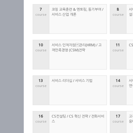
7 
코칭 교육훈련 & 멘토링, 동기부여 /
8 
서
서비스 산업 개론
설
course
course
10 
서비스 인적자원 관리(HRM) / 고
11 
C
객만족경영 (CSM)전략
course
course
13 
서비스 리더십 / 서비스 기법
14 
서
연
course
course
16 
CS컨설팅 / CS 혁신 전략 / 전화서비
17 
고
스
응
course
course