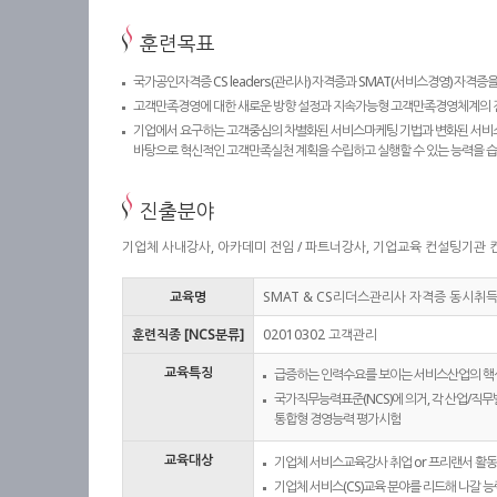
훈련목표
국가공인자격증 CS leaders(관리사) 자격증과 SMAT(서비스경영) 자격증을
고객만족경영에 대한 새로운 방향 설정과 지속가능형 고객만족경영체계의 전
기업에서 요구하는 고객중심의 차별화된 서비스마케팅 기법과 변화된 서비
바탕으로 혁신적인 고객만족실천 계획을 수립하고 실행할 수 있는 능력을 습
진출분야
기업체 사내강사, 아카데미 전임 / 파트너강사, 기업교육 컨설팅기관 컨
교육명
SMAT & CS리더스관리사 자격증 동시취
훈련직종 [NCS분류]
02010302 고객관리
교육특징
급증하는 인력수요를 보이는 서비스산업의 핵심
국가직무능력표준(NCS)에 의거, 각 산업/직
통합형 경영능력 평가시험
교육대상
기업체 서비스교육강사 취업 or 프리랜서 활동
기업체 서비스(CS)교육 분야를 리드해 나갈 