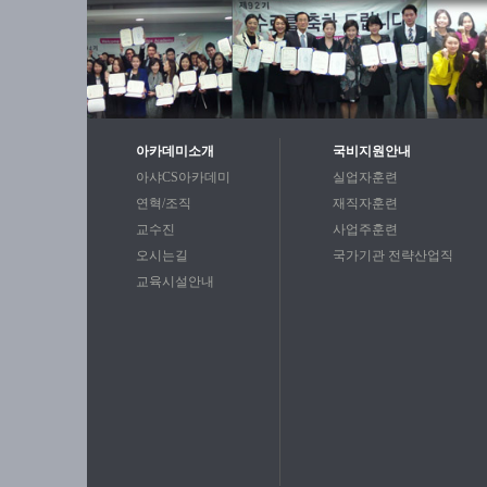
아카데미소개
국비지원안내
아샤CS아카데미
실업자훈련
연혁/조직
재직자훈련
교수진
사업주훈련
오시는길
국가기관 전략산업직
교육시설안내