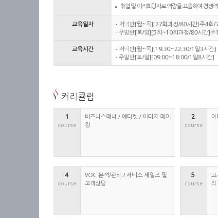
취업 및 이직희망자로 역량을 표출하여 경쟁력
교육일자
- 저녁반[월~목][27회과정/80시간]주4회/
- 주말반[토/일][5회~10회과정/80시간]주
교육시간
- 저녁반[월~목][19:30~22:30/1일3시간]
- 주말반[토/일][09:00~18:00/1일8시간]
커리큘럼
1
비즈니스매너 / 에티켓 / 이미지 메이
2 
이
킹
course
course
4 
VOC 분석/관리 / 서비스 세일즈 및
5 
고
고객상담
리
course
course