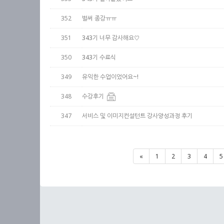
352
벌써 종강ㅠㅠ
351
343기 너무 감사해요♡
350
343기 수료식
349
유익한 수업이었어요~!
348
수강후기
347
서비스 및 이미지컨설턴트 강사양성과정 후기
«
1
2
3
4
5