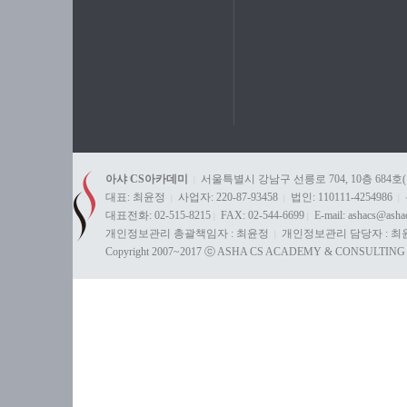
아샤 CS아카데미
서울특별시 강남구 선릉로 704, 10층 684호
|
대표: 최윤정
사업자: 220-87-93458
법인: 110111-4254986
|
|
|
대표전화: 02-515-8215
FAX: 02-544-6699
E-mail: ashacs@ash
|
|
개인정보관리 총괄책임자 : 최윤정
개인정보관리 담당자 : 최
|
Copyright 2007~2017 ⓒ ASHA CS ACADEMY & CONSULTING All 