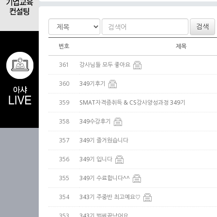
검색
번호
제목
361
강사님들 모두 좋아요
360
349기후기
359
SMAT자격증취득 & CS강사양성과정 349기
358
349수강후기
357
349기 즐거웠습니다
356
349기 입니다
355
349기 수료합니다^^
354
343기 주중반 최고예요♡
353
343기 벌써끝났어요