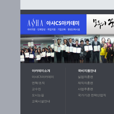
아카데미소개
국비지원안내
아샤CS아카데미
실업자훈련
연혁/조직
재직자훈련
교수진
사업주훈련
오시는길
국가기관 전략산업직
교육시설안내