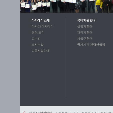
아카데미소개
국비지원안내
아샤CS아카데미
실업자훈련
연혁/조직
재직자훈련
교수진
사업주훈련
오시는길
국가기관 전략산업직
교육시설안내