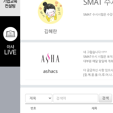
SMAT 
SMAT 수시시험은 수
김혜란
네 그렇습니다~!^^
SMAT수시 시험은 오
대부분 매달 말일에 개최
ashacs
더 궁금하신 사항 있으시면
[함.께.꿈.을.이.루.어.나.
검색
번호
제목