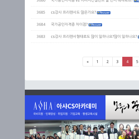
3686
국가공인자격증 vs 이미지컨설턴트 뭘 먼저 해야되죠?
3685
cs강사 프리랜서도 많은가요?
3684
국가공인자격증 차이점?
3683
cs강사 프리랜서형태로도 많이 일하나요?많이 일하나요?
«
1
2
3
4
5