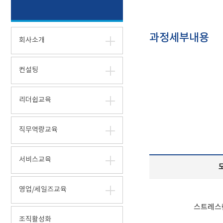
과정세부내용
회사소개
컨설팅
리더쉽교육
직무역량교육
서비스교육
영업/세일즈교육
스트레스
조직활성화