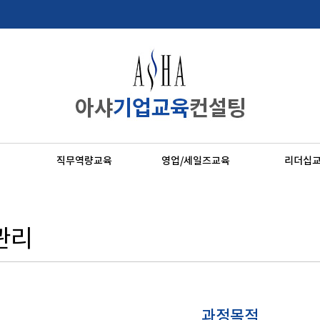
직무역량교육
영업/세일즈교육
리더십
관리
과정목적