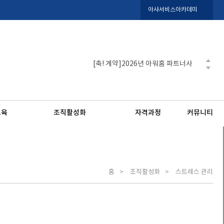
아샤서비스아카데미
[축! 계약]2026년 아워홈 파트너사
[축! 계약]2026년 포르쉐코리아 AS
[축! 계약]2026년 LX판토스 CS도
[축! 계약]2025년 포르쉐코리아 AS
교육
조직활성화
자격과정
커뮤니티
[축! 계약]2025년 포르쉐코리아 CS
홈
조직활성화
스트레스 관리