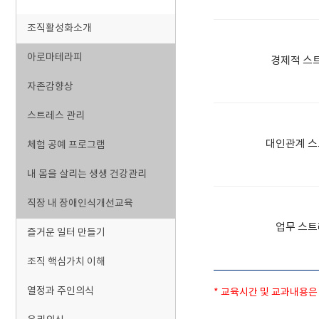
조직활성화소개
아로마테라피
경제적 스
자존감향상
스트레스 관리
대인관계 스
체험 공예 프로그램
내 몸을 살리는 생생 건강관리
직장 내 장애인식개선교육
업무 스트
즐거운 일터 만들기
조직 핵심가치 이해
열정과 주인의식
* 교육시간 및 교과내용은 