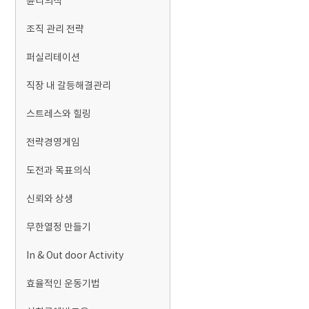
윤리의식
조직 관리 전략
퍼실리테이션
직장 내 갈등해결관리
스트레스와 힐링
전략경영게임
도전과 목표의식
신뢰와 상생
무한열정 만들기
In & Out door Activity
효율적인 운동기법