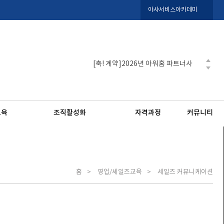
아샤서비스아카데미
[축! 계약]2026년 아워홈 파트너사
[축! 계약]2026년 포르쉐코리아 AS
[축! 계약]2026년 LX판토스 CS도
[축! 계약]2025년 포르쉐코리아 AS
교육
조직활성화
자격과정
커뮤니티
[축! 계약]2025년 포르쉐코리아 CS
홈
영업/세일즈교육
세일즈 커뮤니케이션