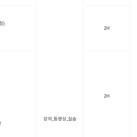
청)
2H
2H
강의,동영상,실습
감