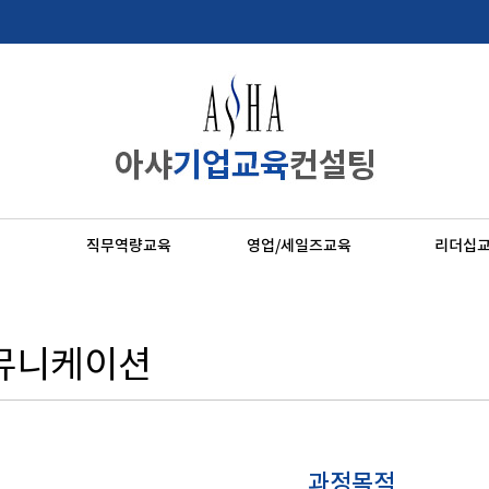
직무역량교육
영업/세일즈교육
리더십
뮤니케이션
과정목적