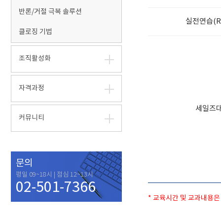
반론/거절 극복 솔루션
실전연습(Rol
클로징 기법
조직활성화
자격과정
세일즈대
커뮤니티
문의
평일 09~18시 | 점심 12~13시
02-501-7366
* 교육시간 및 교과내용은 